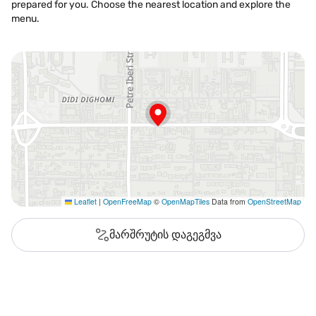
prepared for you. Choose the nearest location and explore the
menu.
Leaflet
|
OpenFreeMap
©
OpenMapTiles
Data from
OpenStreetMap
მარშრუტის დაგეგმვა