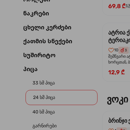
69,8 ₾
1
ნაკრები
ცხელი კერძები
ატრია 
ტერიაკი
ქათმის სნექები
10
3
სუშირიტო
შემწვარი ა
ხორცთან, 
პიცა
წიწაკა, ხახ
12,9 ₾
და ტერიაკ
33 სმ პიცა
ვოკი
24 სმ პიცა
40 სმ პიცა
ბრინჯი
გარნირები