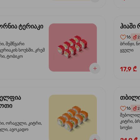
რნია ტერიაკი
ჰიაში
16
2
რი, შემწვარი
ბრინჯი, ნ
ერიაკის სოუსში, კრემ
ყველი
რი, ტობიკო
17,9 ₾
ელფია
თბილი
დოთი
16
2
შებოლილი
კიტრი, ბრ
რი, ორაგული, კიტრი,
სოუსი
ველი, ავოკადო