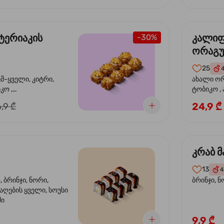
ტერიაკის
კალი
-30%
ორაგ
25
ემ-ყველი, კიტრი,
ახალი ორ
კო ,
ტობიკო ,
ემწვარი ორაგული,
24,9 ₾
,9 ₾
რიაკის სოუსი
კრაბ მ
13
4
 ბრინჯი, ნორი,
ბრინჯი, ნ
აღების ყველი, სოუსი
მი
9,9 ₾