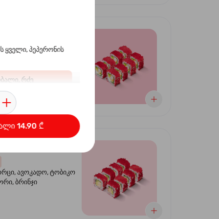
ფორნია
ტით
ს ყველი, პეპერონის
ბრინჯი, ნორი, ტობიკო ,
ბალი, რძე
 კიტრი
ალი 14.90 ₾
ორნია კრაბით
ორცი, ავოკადო, ტობიკო
ნორი, ბრინჯი