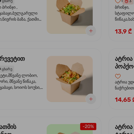
1
️
ცხარე
3
ბრინჯი ,
ბრინჯი,
აბაყი,ბულგარული
სტაფილო
ი,ნივრის ბაზა, ქათმის
წიწაკა,ხა
ილი, ტკბილ ცხარე
ბაზა,მარ
13,9 ₾
ე ხახვი,სეზამის
სოუსი, მწ
აზავი,მზესუმზირის
მარცვლის
ა
ზეთი ,ბა
კრევეტით
ატრია
პოპქო
️
ცხარე
სოსუი
ეტი,მწვანე ლობიო,
ორი, მწვანე წიწაკა,
ატრია უდ
აბაყი, სოიოს სოუსი,
ნაჭრებით, ბ
ი, უნაგის სოუსი,
წიწაკა, 
14,65 
ე სოუსი, მწვანე ხახვი,
ნიორი) ტ
ვეტები, სეზამის ზეთი,
ლობიო. ს
მარცვლები
ქათმის
ატრია
-20%