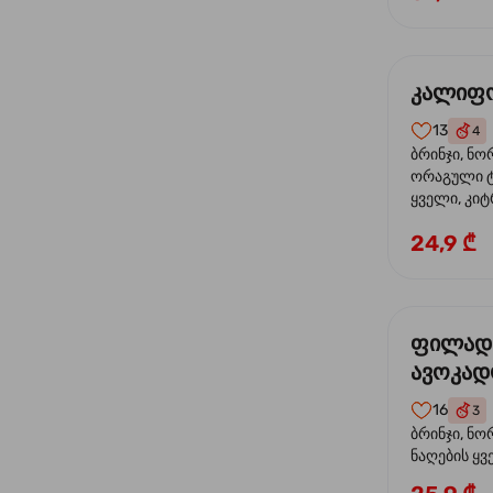
კალიფო
13
4
ბრინჯი, ნო
ორაგული ტ
ყველი, კიტ
24,9 ₾
ფილად
ავოკა
16
3
ბრინჯი, ნო
ნაღების ყ