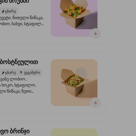
ის სოუსში
🌶️
ცხარე
ევეტი, წითელი წიწაკა,
ობიო, ხახვი, სტაფილო,
სი ტერიაკი, სეზამი,
ხვი, ნიორი
 ბოსტნეულით
🌶️
ცხარე
🥦
ვეგანური
ვანე ლობიო ,
მა სოკო, სტაფილო,
ი წიწაკა, ზეთი
რის, ტკბილ ცხარე
ბაყი
ხვო ბრინჯი