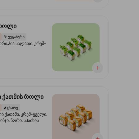
 როლი
🥦
ვეგანური
ორი,ჰია სალათი, კრემ-
 ქათმის როლი
🌶️
ცხარე
 ქათამი, კრემ-ყველი,
ინჯი, ნორი, სპაისის