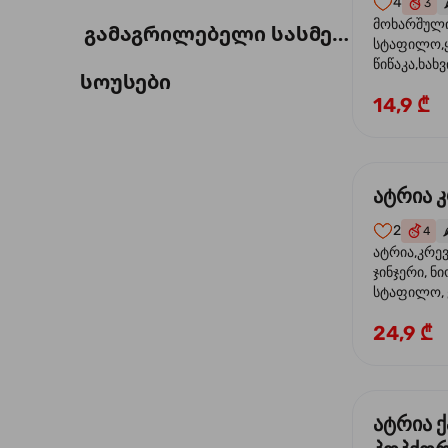
4
3

მოხარშული 
გამაგრილებელი სასმელი
სტაფილო,ყ
წიწაკა,ხახვ
სოუსები
ფილე ,მარ
14,9 ₾
სოუსი,მწვან
მარცვლის ნ
ზეთი,ბარდ
ატრია 
2
4
🌶
ატრია,კრევ
ჯინჯერი, ნი
სტაფილო, ყ
თევზის სოუს
24,9 ₾
ტკბილ ცხარ
სეზამი, კრე
ატრია 