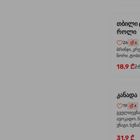
თბილი 
როლი
26
6
ბრინჯი, კრ
ნორი ,ტობი
მაიონეზი,შ
18,9 ₾
26
სეზამი, ტე
კანადა
19
4
გველთევზა,
ავოკადო, ნ
უნაგი, სეზა
31,9 ₾