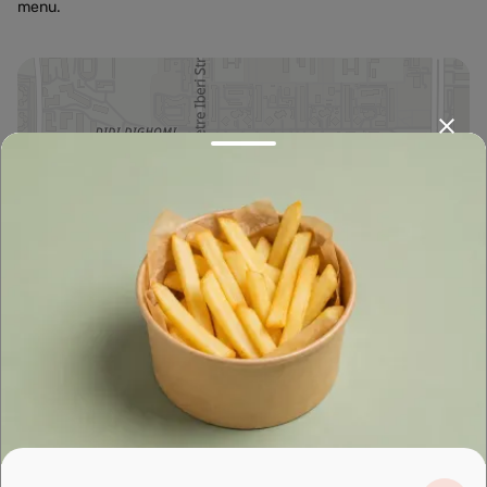
menu.
Leaflet
|
OpenFreeMap
©
OpenMapTiles
Data from
OpenStreetMap
მარშრუტის დაგეგმვა