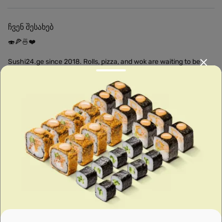
ჩვენ შესახებ
🍣🍕🍜❤️
Sushi24.ge since 2018. Rolls, pizza, and wok are waiting to be
prepared for you. Choose the nearest location and explore the
menu.
Leaflet
|
OpenFreeMap
©
OpenMapTiles
Data from
OpenStreetMap