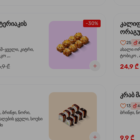
ტერიაკის
კალი
-30%
ორაგ
25
ემ-ყველი, კიტრი,
ახალი ორ
კო ,
ტობიკო ,
ემწვარი ორაგული,
24,9 ₾
,9 ₾
რიაკის სოუსი
კრაბ მ
13
4
 ბრინჯი, ნორი,
ბრინჯი, ნ
აღების ყველი, სოუსი
მი
9,9 ₾