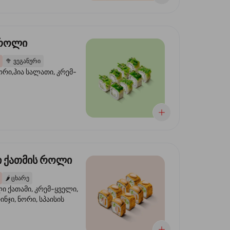
 როლი
🥦
ვეგანური
ორი,ჰია სალათი, კრემ-
 ქათმის როლი
🌶️
ცხარე
 ქათამი, კრემ-ყველი,
ინჯი, ნორი, სპაისის