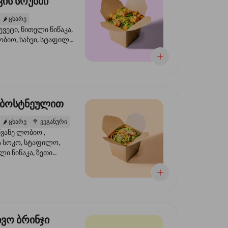
ის სოუსში
🌶️
ცხარე
ევეტი, წითელი წიწაკა,
ობიო, ხახვი, სტაფილო,
სი ტერიაკი, სეზამი,
ხვი, ნიორი
 ბოსტნეულით
🌶️
ცხარე
🥦
ვეგანური
ვანე ლობიო ,
მა სოკო, სტაფილო,
ი წიწაკა, ზეთი
რის, ტკბილ ცხარე
ბაყი
ხვო ბრინჯი