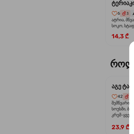
ტერიაკი
6
3
🌶
ატრია, მწვ
სოკო, სტა
წიწაკა, მზე
14,3 ₾
ტერიაკის ს
როლ
აგე ტა
42
4
შემწვარი 
სოუსში, ბრ
კრემ-ყველი
ხახვი
23,9 ₾