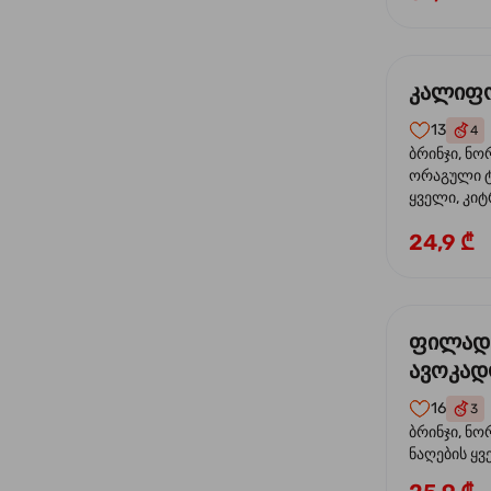
კალიფო
13
4
ბრინჯი, ნო
ორაგული ტ
ყველი, კიტ
24,9 ₾
ფილად
ავოკა
16
3
ბრინჯი, ნო
ნაღების ყ