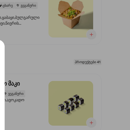
️
ცხარე
🥦
ვეგანური
,ყაბაყი,ბულგარული
ხვი,ნივრის
ილი,ტკბილ ცხარე
წვანე ხახვი,სეზამის
 ნაზავი,მზესუმზირის
რდა
პროდუქტები 41
დო მაკი
2
🥦
ვეგანური
ორი,ავოკადო