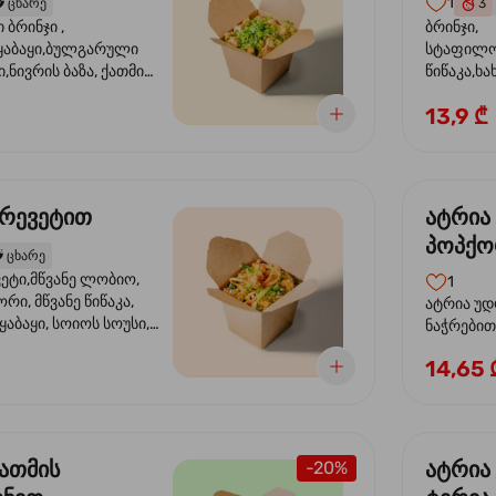
1
️
ცხარე
3
ბრინჯი ,
ბრინჯი,
აბაყი,ბულგარული
სტაფილო
ი,ნივრის ბაზა, ქათმის
წიწაკა,ხა
ილი, ტკბილ ცხარე
ბაზა,მარ
13,9 ₾
ე ხახვი,სეზამის
სოუსი, მწ
აზავი,მზესუმზირის
მარცვლის
ა
ზეთი ,ბა
კრევეტით
ატრია
პოპქო
️
ცხარე
სოსუი
ეტი,მწვანე ლობიო,
1
ორი, მწვანე წიწაკა,
ატრია უდ
აბაყი, სოიოს სოუსი,
ნაჭრებით, ბ
ი, უნაგის სოუსი,
წიწაკა, 
14,65 
ე სოუსი, მწვანე ხახვი,
ნიორი) ტ
ვეტები, სეზამის ზეთი,
ლობიო. ს
მარცვლები
ქათმის
ატრია
-20%