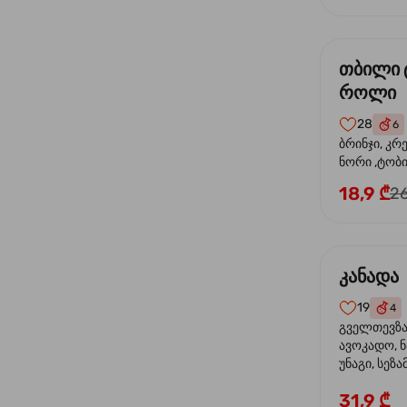
თბილი 
როლი
28
6
ბრინჯი, კრ
ნორი ,ტობი
მაიონეზი,შ
18,9 ₾
26
სეზამი, ტე
კანადა
19
4
გველთევზა,
ავოკადო, ნ
უნაგი, სეზა
31,9 ₾