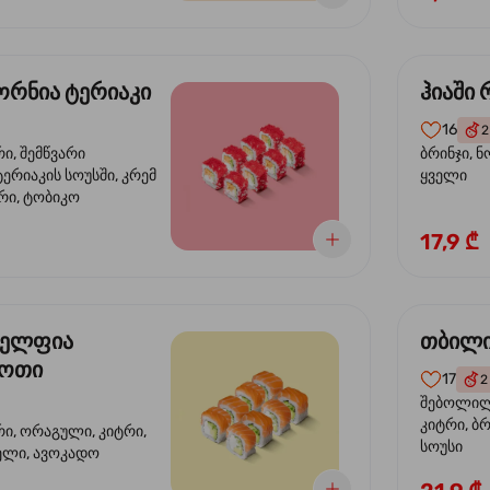
რნია ტერიაკი
ჰიაში
16
2
რი, შემწვარი
ბრინჯი, ნ
ერიაკის სოუსში, კრემ
ყველი
რი, ტობიკო
17,9 ₾
ელფია
თბილი
დოთი
17
2
შებოლილი
კიტრი, ბრ
რი, ორაგული, კიტრი,
სოუსი
ველი, ავოკადო