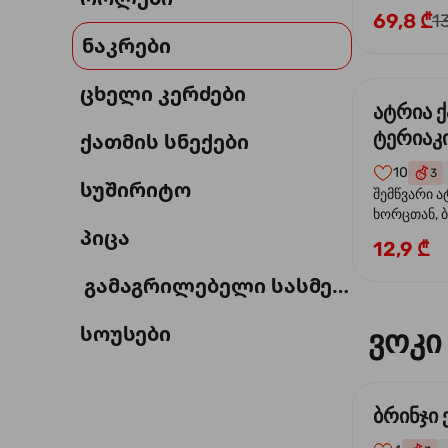
69,8 ₾
1
ნაკრები
ცხელი კერძები
ატრია 
ტერიაკი
ქათმის სნექები
10
3
სუშირიტო
შემწვარი ა
ხორცთან, 
პიცა
წიწაკა, ხახ
12,9 ₾
და ტერიაკ
გამაგრილებელი სასმელი
სოუსები
ვოკი
ბრინჯი