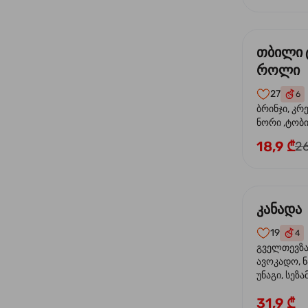
თბილი 
როლი
27
6
ბრინჯი, კრ
ნორი ,ტობი
მაიონეზი,შ
18,9 ₾
26
სეზამი, ტე
კანადა
19
4
გველთევზა,
ავოკადო, ნ
უნაგი, სეზა
31,9 ₾