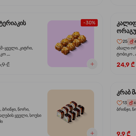
ტერიაკის
კალი
-30%
ორაგ
25
ემ-ყველი, კიტრი,
ახალი ორ
კო ,
ტობიკო ,
ემწვარი ორაგული,
24,9 ₾
,9 ₾
რიაკის სოუსი
კრაბ მ
13
4
 ბრინჯი, ნორი,
ბრინჯი, ნ
აღების ყველი, სოუსი
მი
9,9 ₾