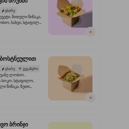
ის სოუსში
🌶️
ცხარე
ევეტი, წითელი წიწაკა,
ობიო, ხახვი, სტაფილო,
სი ტერიაკი, სეზამი,
ხვი, ნიორი
 ბოსტნეულით
🌶️
ცხარე
🥦
ვეგანური
ვანე ლობიო ,
მა სოკო, სტაფილო,
ი წიწაკა, ზეთი
რის, ტკბილ ცხარე
ბაყი
ხვო ბრინჯი