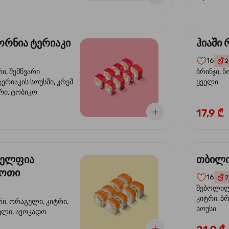
რნია ტერიაკი
ჰიაში
16
2
რი, შემწვარი
ბრინჯი, ნ
ერიაკის სოუსში, კრემ
ყველი
რი, ტობიკო
17,9 ₾
ელფია
თბილი
დოთი
16
2
შებოლილი
კიტრი, ბრ
რი, ორაგული, კიტრი,
სოუსი
ველი, ავოკადო