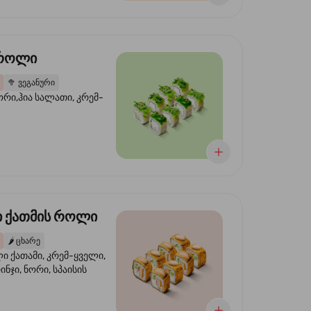
 როლი
🥦
ვეგანური
ორი,ჰია სალათი, კრემ-
 ქათმის როლი
🌶️
ცხარე
 ქათამი, კრემ-ყველი,
ინჯი, ნორი, სპაისის