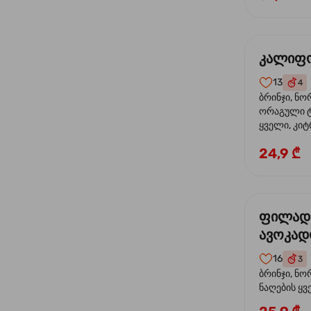
კალიფო
13
4
ბრინჯი, ნო
ორაგული ტ
ყველი, კიტ
24,9 ₾
ფილად
ავოკა
16
3
ბრინჯი, ნო
ნაღების ყ