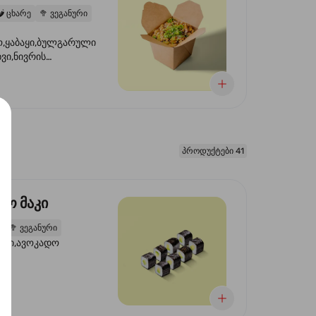
️
ცხარე
🥦
ვეგანური
,ყაბაყი,ბულგარული
ხვი,ნივრის
ილი,ტკბილ ცხარე
წვანე ხახვი,სეზამის
 ნაზავი,მზესუმზირის
რდა
პროდუქტები 41
დო მაკი
2
🥦
ვეგანური
ორი,ავოკადო