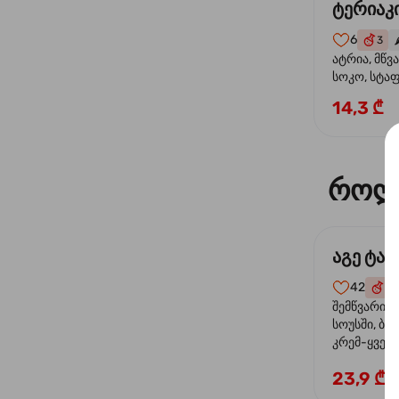
ტერიაკი
6
3
🌶
ატრია, მწვ
სოკო, სტა
წიწაკა, მზე
14,3 ₾
ტერიაკის ს
როლ
აგე ტა
42
4
შემწვარი 
სოუსში, ბრ
კრემ-ყველი
ხახვი
23,9 ₾