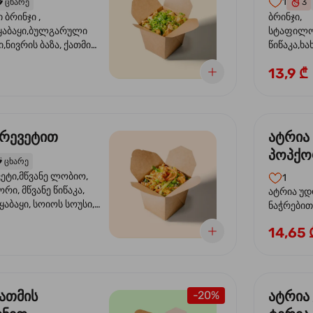
1
️
ცხარე
3
ბრინჯი ,
ბრინჯი,
აბაყი,ბულგარული
სტაფილო
ი,ნივრის ბაზა, ქათმის
წიწაკა,ხა
ილი, ტკბილ ცხარე
ბაზა,მარ
13,9 ₾
ე ხახვი,სეზამის
სოუსი, მწ
აზავი,მზესუმზირის
მარცვლის
ა
ზეთი ,ბა
კრევეტით
ატრია
პოპქო
️
ცხარე
სოსუი
ეტი,მწვანე ლობიო,
1
ორი, მწვანე წიწაკა,
ატრია უდ
აბაყი, სოიოს სოუსი,
ნაჭრებით, ბ
ი, უნაგის სოუსი,
წიწაკა, 
14,65 
ე სოუსი, მწვანე ხახვი,
ნიორი) ტ
ვეტები, სეზამის ზეთი,
ლობიო. ს
მარცვლები
ქათმის
ატრია
-20%