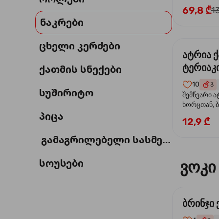
69,8 ₾
1
ნაკრები
ცხელი კერძები
ატრია 
ტერიაკი
ქათმის სნექები
10
3
სუშირიტო
შემწვარი ა
ხორცთან, 
პიცა
წიწაკა, ხახ
12,9 ₾
და ტერიაკ
გამაგრილებელი სასმელი
სოუსები
ვოკი
ბრინჯი