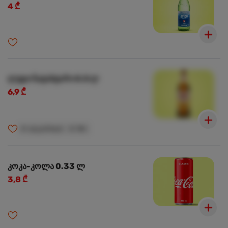
4 ₾
ლუდი ნატახტარი 0.5 ლ
6,9 ₾
🍺
ალკოჰოლი
🍺
18+
კოკა-კოლა 0.33 ლ
3,8 ₾