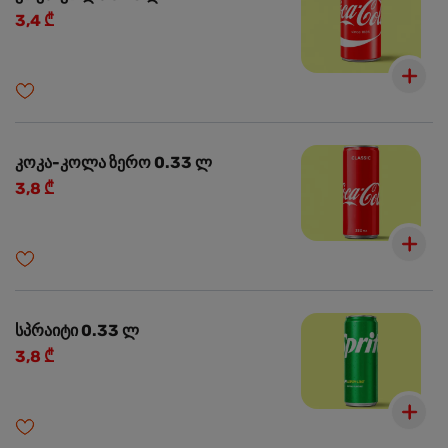
3,4 ₾
კოკა-კოლა ზერო 0.33 ლ
3,8 ₾
სპრაიტი 0.33 ლ
3,8 ₾