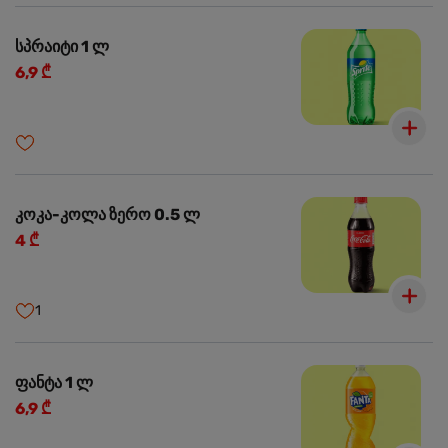
სპრაიტი 1 ლ
6,9 ₾
კოკა-კოლა ზერო 0.5 ლ
4 ₾
1
ფანტა 1 ლ
6,9 ₾