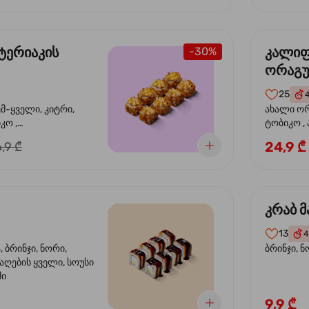
ტერიაკის
კალი
-30%
ორაგ
25
ემ-ყველი, კიტრი,
ახალი ორ
კო ,
ტობიკო ,
ემწვარი ორაგული,
24,9 ₾
,9 ₾
რიაკის სოუსი
კრაბ მ
13
4
 ბრინჯი, ნორი,
ბრინჯი, ნ
აღების ყველი, სოუსი
მი
9,9 ₾