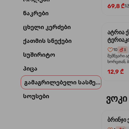
69,8 ₾
1
ნაკრები
ცხელი კერძები
ატრია 
ტერიაკი
ქათმის სნექები
10
3
სუშირიტო
შემწვარი ა
ხორცთან, 
პიცა
წიწაკა, ხახ
12,9 ₾
და ტერიაკ
გამაგრილებელი სასმელი
სოუსები
ვოკი
ბრინჯი