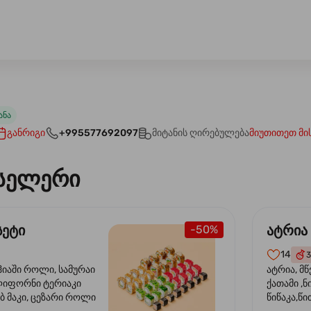
ანა
განრიგი
+995577692097
მიტანის ღირებულება
მიუთითეთ მი
სელერი
სეტი
ატრია
-50%
14
3
ჰიაში როლი, სამურაი
ატრია, მწ
ლიფორნი ტერიაკი
ქათამი ,ნ
ბ მაკი, ცეზარი როლი
წიწაკა,