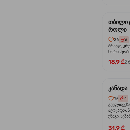
თბილი 
როლი
26
6
ბრინჯი, კრ
ნორი ,ტობი
მაიონეზი,შ
18,9 ₾
26
სეზამი, ტე
კანადა
19
4
გველთევზა,
ავოკადო, ნ
უნაგი, სეზა
31,9 ₾