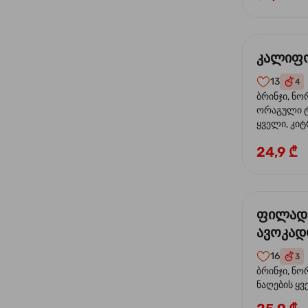
კალიფო
13
4
ბრინჯი, ნო
ორაგული ტ
ყველი, კიტ
24,9 ₾
ფილად
ავოკა
16
3
ბრინჯი, ნო
ნაღების ყ