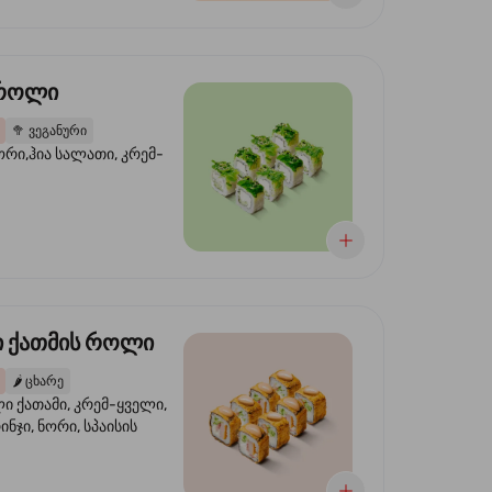
 როლი
🥦
ვეგანური
ორი,ჰია სალათი, კრემ-
 ქათმის როლი
🌶️
ცხარე
 ქათამი, კრემ-ყველი,
ინჯი, ნორი, სპაისის