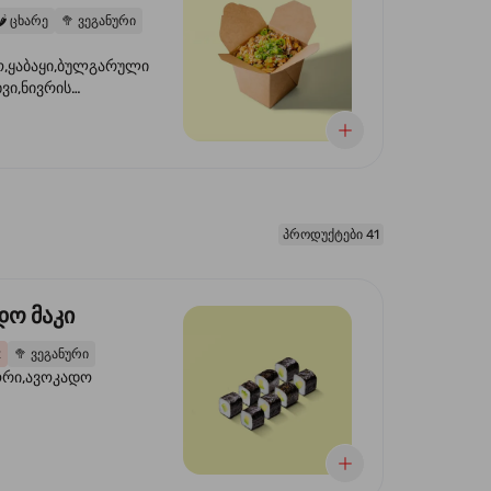
️
ცხარე
🥦
ვეგანური
,ყაბაყი,ბულგარული
ხვი,ნივრის
ილი,ტკბილ ცხარე
წვანე ხახვი,სეზამის
 ნაზავი,მზესუმზირის
რდა
პროდუქტები 41
დო მაკი
2
🥦
ვეგანური
ორი,ავოკადო