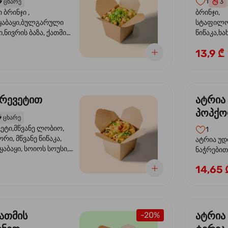
1
️
ცხარე
3
ბრინჯი ,
ბრინჯი,
აბაყი,ბულგარული
სტაფილო
ი,ნივრის ბაზა, ქათმის
წიწაკა,ხა
ილი, ტკბილ ცხარე
ბაზა,მარ
13,9 ₾
ე ხახვი,სეზამის
სოუსი, მწ
აზავი,მზესუმზირის
მარცვლის
ა
ზეთი ,ბა
კრევეტით
ატრია
პოპქო
️
ცხარე
სოსუი
ეტი,მწვანე ლობიო,
1
ორი, მწვანე წიწაკა,
ატრია უდ
აბაყი, სოიოს სოუსი,
ნაჭრებით, ბ
ი, უნაგის სოუსი,
წიწაკა, 
14,65 
ე სოუსი, მწვანე ხახვი,
ნიორი) ტ
ვეტები, სეზამის ზეთი,
ლობიო. ს
მარცვლები
ქათმის
ატრია
-20%