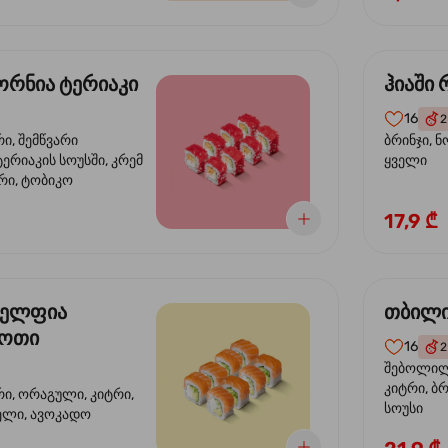
რნია ტერიაკი
ჰიაში
16
2
რი, შემწვარი
ბრინჯი, ნ
ერიაკის სოუსში, კრემ
ყველი
რი, ტობიკო
17,9 ₾
ელფია
თბილი
დოთი
16
2
შებოლილი
კიტრი, ბრ
რი, ორაგული, კიტრი,
სოუსი
ველი, ავოკადო