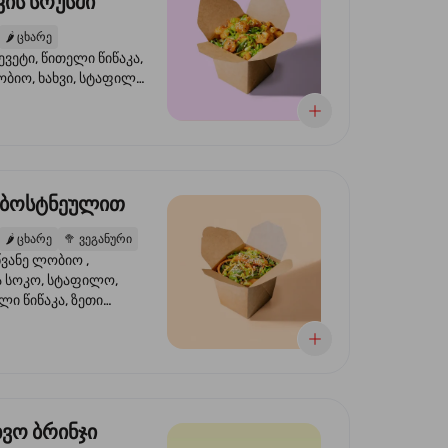
ის სოუსში
🌶️
ცხარე
ევეტი, წითელი წიწაკა,
ობიო, ხახვი, სტაფილო,
სი ტერიაკი, სეზამი,
ხვი, ნიორი
 ბოსტნეულით
🌶️
ცხარე
🥦
ვეგანური
ვანე ლობიო ,
მა სოკო, სტაფილო,
ი წიწაკა, ზეთი
რის, ტკბილ ცხარე
ბაყი
ხვო ბრინჯი