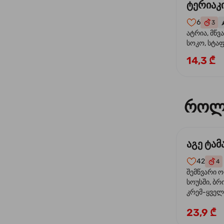
ტერიაკი
6
3
🌶
ატრია, მწვ
სოკო, სტა
წიწაკა, მზე
14,3 ₾
ტერიაკის ს
როლ
აგე ტა
42
4
შემწვარი 
სოუსში, ბრ
კრემ-ყველი
ხახვი
23,9 ₾