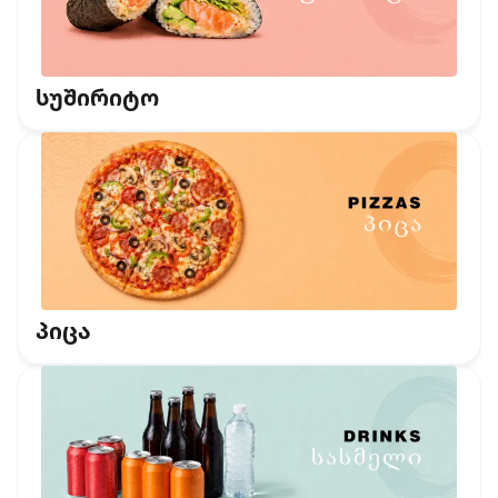
სუშირიტო
პიცა