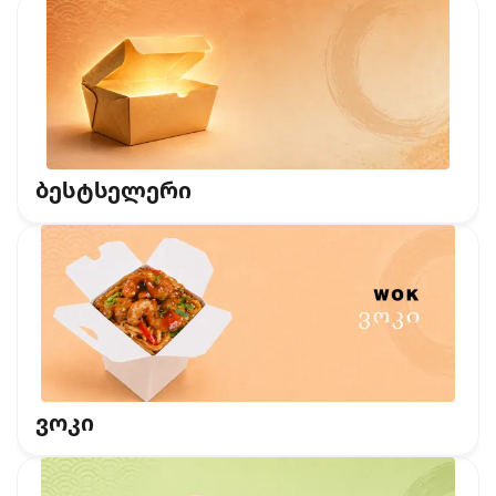
ბესტსელერი
ვოკი