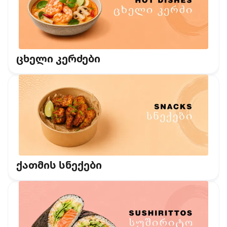
ცხელი კერძები
ქათმის სნექები